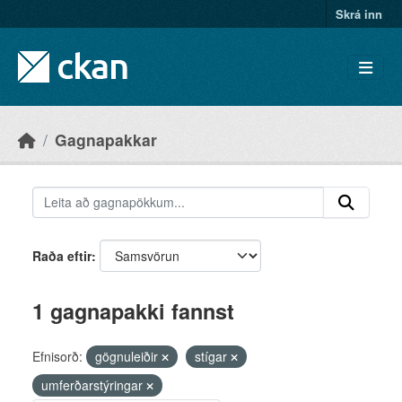
Skip to main content
Skrá inn
Gagnapakkar
Raða eftir
1 gagnapakki fannst
Efnisorð:
gögnuleiðir
stígar
umferðarstýringar