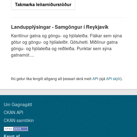
Takmarka leitarniðurstöður
Landupplýsingar - Samgöngur í Reykjavík
Kantlínur gatna og göngu- og hjólaleiða. Flákar sem sýna
götur og göngu- og hjólaleiðir. Götuheiti. Miðlínur gatna
göngu- og hjólaleiða og reiðleiða. Punktar sem sýna
gatnamót....
Þú getur líka fengið aðgang að þessari skrá með
API
(sjá
API skjöl
).
Um Gagnagátt
CKAN API
CKAN samtökin
Keyrt af