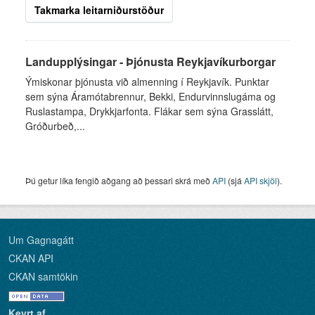
Takmarka leitarniðurstöður
Landupplýsingar - Þjónusta Reykjavíkurborgar
Ýmiskonar þjónusta við almenning í Reykjavík. Punktar
sem sýna Áramótabrennur, Bekki, Endurvinnslugáma og
Ruslastampa, Drykkjarfonta. Flákar sem sýna Grasslátt,
Gróðurbeð,...
Þú getur líka fengið aðgang að þessari skrá með
API
(sjá
API skjöl
).
Um Gagnagátt
CKAN API
CKAN samtökin
Keyrt af