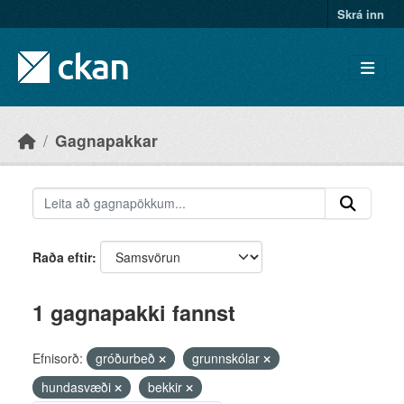
Skip to main content
Skrá inn
Gagnapakkar
Raða eftir
1 gagnapakki fannst
Efnisorð:
gróðurbeð
grunnskólar
hundasvæði
bekkir