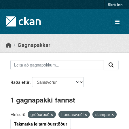
Skip to main content
Skrá inn
Gagnapakkar
Raða eftir
1 gagnapakki fannst
Efnisorð:
gróðurbeð
hundasvæði
stampar
Takmarka leitarniðurstöður