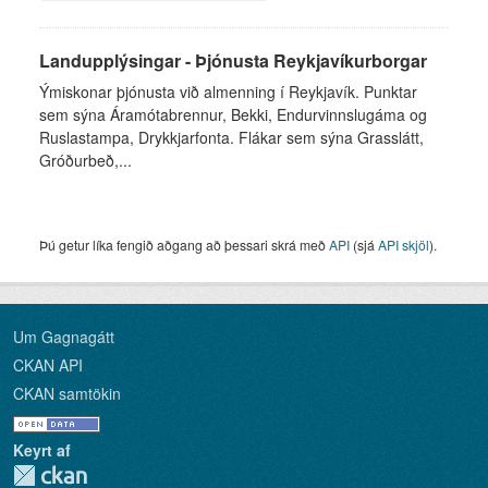
Landupplýsingar - Þjónusta Reykjavíkurborgar
Ýmiskonar þjónusta við almenning í Reykjavík. Punktar
sem sýna Áramótabrennur, Bekki, Endurvinnslugáma og
Ruslastampa, Drykkjarfonta. Flákar sem sýna Grasslátt,
Gróðurbeð,...
Þú getur líka fengið aðgang að þessari skrá með
API
(sjá
API skjöl
).
Um Gagnagátt
CKAN API
CKAN samtökin
Keyrt af