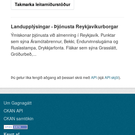
Takmarka leitarniðurstöður
Landupplýsingar - Þjónusta Reykjavíkurborgar
Ýmiskonar þjónusta við almenning í Reykjavík. Punktar
sem sýna Áramótabrennur, Bekki, Endurvinnslugáma og
Ruslastampa, Drykkjarfonta. Flákar sem sýna Grasslátt,
Gróðurbeð,...
Þú getur líka fengið aðgang að þessari skrá með
API
(sjá
API skjöl
).
Um Gagnagátt
CKAN API
CKAN samtökin
Keyrt af