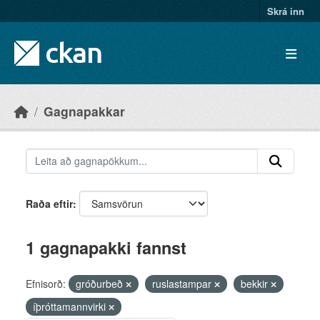
Skip to main content
Skrá inn
Gagnapakkar
Raða eftir
1 gagnapakki fannst
Efnisorð:
gróðurbeð
ruslastampar
bekkir
íþróttamannvirki