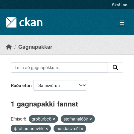
Skip to main content
Skrá inn
Gagnapakkar
Raða eftir
1 gagnapakki fannst
Efnisorð:
gróðurbeð
stofnanalóðir
íþróttamannvirki
hundasvæði