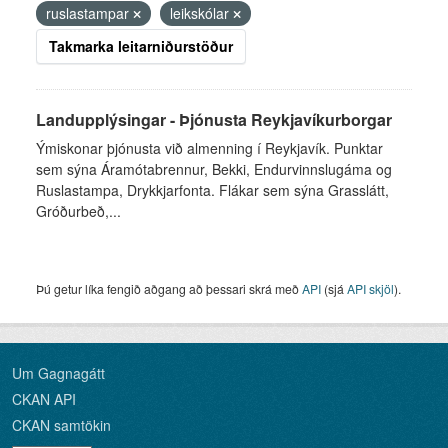
ruslastampar
leikskólar
Takmarka leitarniðurstöður
Landupplýsingar - Þjónusta Reykjavíkurborgar
Ýmiskonar þjónusta við almenning í Reykjavík. Punktar
sem sýna Áramótabrennur, Bekki, Endurvinnslugáma og
Ruslastampa, Drykkjarfonta. Flákar sem sýna Grasslátt,
Gróðurbeð,...
Þú getur líka fengið aðgang að þessari skrá með
API
(sjá
API skjöl
).
Um Gagnagátt
CKAN API
CKAN samtökin