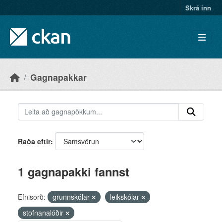
Skip to main content
Skrá inn
Gagnapakkar
Raða eftir
1 gagnapakki fannst
Efnisorð:
grunnskólar
leikskólar
stofnanalóðir