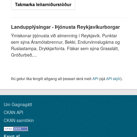
Takmarka leitarniðurstöður
Landupplýsingar - Þjónusta Reykjavíkurborgar
Ýmiskonar þjónusta við almenning í Reykjavík. Punktar
sem sýna Áramótabrennur, Bekki, Endurvinnslugáma og
Ruslastampa, Drykkjarfonta. Flákar sem sýna Grasslátt,
Gróðurbeð,...
Þú getur líka fengið aðgang að þessari skrá með
API
(sjá
API skjöl
).
Um Gagnagátt
CKAN API
CKAN samtökin
Keyrt af