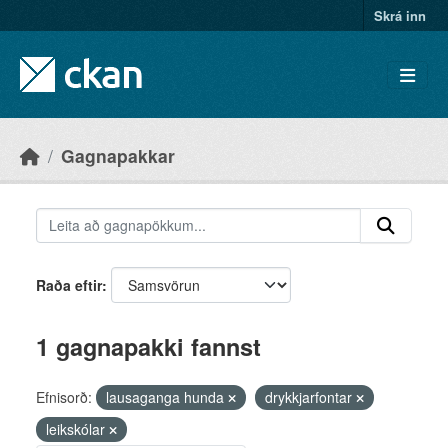
Skip to main content
Skrá inn
Gagnapakkar
Raða eftir
1 gagnapakki fannst
Efnisorð:
lausaganga hunda
drykkjarfontar
leikskólar