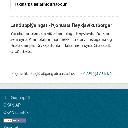
Takmarka leitarniðurstöður
Landupplýsingar - Þjónusta Reykjavíkurborgar
Ýmiskonar þjónusta við almenning í Reykjavík. Punktar
sem sýna Áramótabrennur, Bekki, Endurvinnslugáma og
Ruslastampa, Drykkjarfonta. Flákar sem sýna Grasslátt,
Gróðurbeð,...
Þú getur líka fengið aðgang að þessari skrá með
API
(sjá
API skjöl
).
Um Gagnagátt
CKAN API
CKAN samtökin
Keyrt af