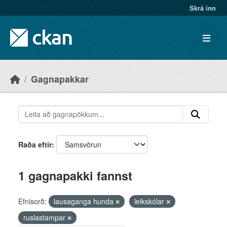
Skip to main content
Skrá inn
Gagnapakkar
Raða eftir
1 gagnapakki fannst
Efnisorð:
lausaganga hunda
leikskólar
ruslastampar