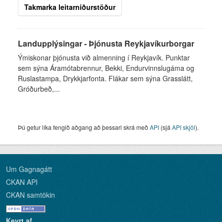
Takmarka leitarniðurstöður
Landupplýsingar - Þjónusta Reykjavíkurborgar
Ýmiskonar þjónusta við almenning í Reykjavík. Punktar
sem sýna Áramótabrennur, Bekki, Endurvinnslugáma og
Ruslastampa, Drykkjarfonta. Flákar sem sýna Grasslátt,
Gróðurbeð,...
Þú getur líka fengið aðgang að þessari skrá með
API
(sjá
API skjöl
).
Um Gagnagátt
CKAN API
CKAN samtökin
Keyrt af