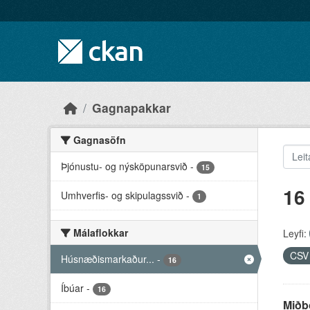
Skip to main content
Gagnapakkar
Gagnasöfn
Þjónustu- og nýsköpunarsvið
-
15
16
Umhverfis- og skipulagssvið
-
1
Málaflokkar
Leyfi:
CS
Húsnæðismarkaður...
-
16
Íbúar
-
16
Miðb