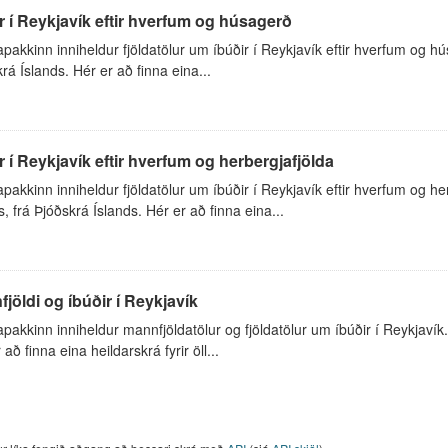
r í Reykjavík eftir hverfum og húsagerð
akkinn inniheldur fjöldatölur um íbúðir í Reykjavík eftir hverfum og hú
rá Íslands. Hér er að finna eina...
r í Reykjavík eftir hverfum og herbergjafjölda
akkinn inniheldur fjöldatölur um íbúðir í Reykjavík eftir hverfum og h
ns, frá Þjóðskrá Íslands. Hér er að finna eina...
jöldi og íbúðir í Reykjavík
akkinn inniheldur mannfjöldatölur og fjöldatölur um íbúðir í Reykjavík
 að finna eina heildarskrá fyrir öll...