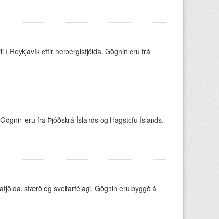
 í Reykjavík eftir herbergisfjölda. Gögnin eru frá
 Gögnin eru frá Þjóðskrá Íslands og Hagstofu Íslands.
afjölda, stærð og sveitarfélagi. Gögnin eru byggð á