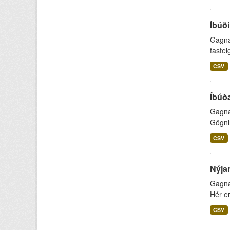
Íbúði
Gagnap
fastei
CSV
Íbúða
Gagnap
Gögnin
CSV
Nýjar
Gagnap
Hér er
CSV