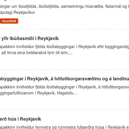
ingar um íbúafjölda, íbúðafjölda, samsetningu húsnæðis, flatarmál og
ipulagi Reykjavíkur.
GeoJSON
it yfir íbúðasmíði í Reykjavík
akkinn inniheldur fjölda íbúðabyggingar í Reykjavík eftir byggingarstig
 að finna eina heildarskrá fyrir öll árin,...
byggingar í Reykjavík, á höfuðborgarsvæðinu og á landinu
akkinn inniheldur fjölda íbúðabyggingar í Reykjavík, á höfuðborgarsvæð
ggingarfulltrúanum í Reykjavík, Hagstofu...
erð hús í Reykjavík
akkinn inniheldur fermetra og rúmmetra fullgerðra húsa í Reykjavík ef