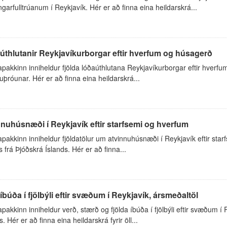
garfulltrúanum í Reykjavík. Hér er að finna eina heildarskrá...
thlutanir Reykjavíkurborgar eftir hverfum og húsagerð
akkinn inniheldur fjölda lóðaúthlutana Reykjavíkurborgar eftir hverfu
uþróunar. Hér er að finna eina heildarskrá...
nuhúsnæði í Reykjavík eftir starfsemi og hverfum
akkinn inniheldur fjöldatölur um atvinnuhúsnæði í Reykjavík eftir sta
ns frá Þjóðskrá Íslands. Hér er að finna...
íbúða í fjölbýli eftir svæðum í Reykjavík, ársmeðaltöl
akkinn inniheldur verð, stærð og fjölda íbúða í fjölbýli eftir svæðum í
s. Hér er að finna eina heildarskrá fyrir öll...