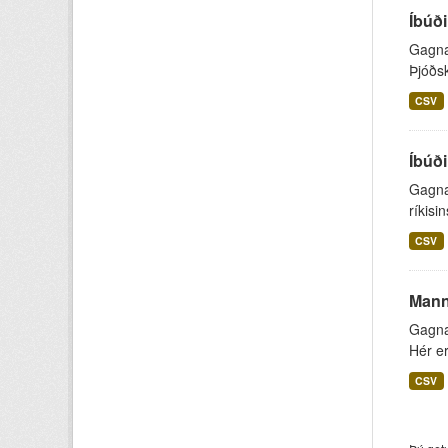
Íbúði
Gagnap
Þjóðsk
CSV
Íbúði
Gagnap
ríkisi
CSV
Mannf
Gagnap
Hér er
CSV