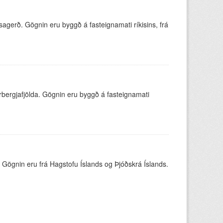
sagerð. Gögnin eru byggð á fasteignamati ríkisins, frá
erbergjafjölda. Gögnin eru byggð á fasteignamati
. Gögnin eru frá Hagstofu Íslands og Þjóðskrá Íslands.