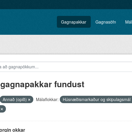
Gagnapakkar
Gagnasöfn
Mál
 gagnapakkar fundust
Annað (opið)
Málaflokkar:
Húsnæðismarkaður og skipulagsmál
V
orgin okkar