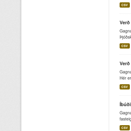
CSV
Verð 
Gagnap
Þjóðsk
CSV
Verð 
Gagnap
Hér er
CSV
Íbúði
Gagnap
fastei
CSV