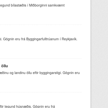
 tegund bílastæðis í Miðborginni samkvæmt
i. Gögnin eru frá Byggingarfulltrúanum í Reykjavík.
 öllu
inu og landinu öllu eftir byggingarstigi. Gögnin eru
tir tegund húsnæðis. Gögnin eru frá