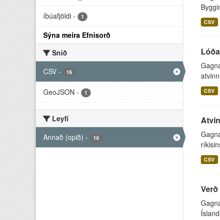
Byggin
íbúafjöldi
-
1
CSV
Sýna meira Efnisorð
Lóðaú
Snið
Gagnap
CSV
-
16
atvinn
GeoJSON
-
CSV
1
Leyfi
Atvin
Gagnap
Annað (opið)
-
16
ríkisi
CSV
Verð 
Gagnap
Ísland