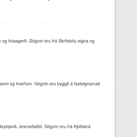
m og húsagerð. Gögnin eru frá Skrifstofu eigna og
rfsemi og hverfum. Gögnin eru byggð á fasteignamati
 Reykjavík, ársmeðaltöl. Gögnin eru frá Þjóðskrá