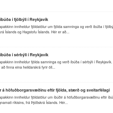
íbúða í fjölbýli í Reykjavík
akkinn inniheldur fjöldatölur um fjölda samninga og verð íbúða í fjölbýli
rá Íslands og Hagstofu Íslands. Hér er að...
íbúða í sérbýli í Reykjavík
akkinn inniheldur fjölda samninga og verð íbúða í sérbýli í Reykjavík.
 að finna eina heildarskrá fyrir öll...
r á höfuðborgarsvæðinu eftir fjölda, stærð og sveitarfélagi
akkinn inniheldur fjöldatölur um íbúðir á höfuðborgarsvæðinu eftir íbú
gnamati ríkisins, frá Þjóðskrá Íslands. Hér...