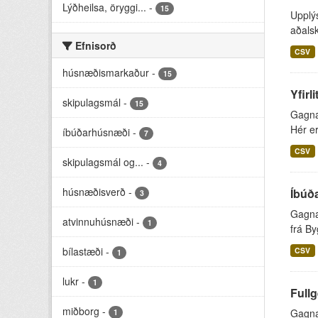
Lýðheilsa, öryggi...
-
15
Upplýs
aðalsk
Efnisorð
CSV
húsnæðismarkaður
-
15
Yfirl
skipulagsmál
-
15
Gagnap
Hér er
íbúðarhúsnæði
-
7
CSV
skipulagsmál og...
-
4
húsnæðisverð
-
Íbúða
3
Gagnap
atvinnuhúsnæði
-
1
frá By
bílastæði
-
CSV
1
lukr
-
1
Fullg
miðborg
-
Gagnap
1