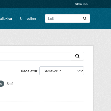
Skrá inn
aflokkar
Um vefinn
Raða eftir
Snið: