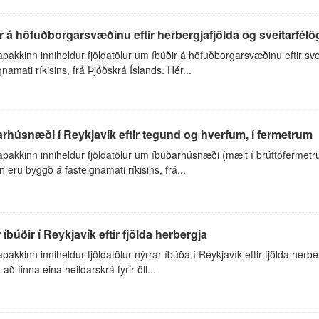
r á höfuðborgarsvæðinu eftir herbergjafjölda og sveitarfél
akkinn inniheldur fjöldatölur um íbúðir á höfuðborgarsvæðinu eftir sv
gnamati ríkisins, frá Þjóðskrá Íslands. Hér...
rhúsnæði í Reykjavík eftir tegund og hverfum, í fermetrum
akkinn inniheldur fjöldatölur um íbúðarhúsnæði (mælt í brúttófermetr
 eru byggð á fasteignamati ríkisins, frá...
 íbúðir í Reykjavík eftir fjölda herbergja
akkinn inniheldur fjöldatölur nýrrar íbúða í Reykjavík eftir fjölda herb
 að finna eina heildarskrá fyrir öll...