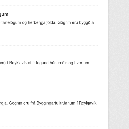
ögum
eitarfélögum og herbergjafjölda. Gögnin eru byggð á
um) í Reykjavík eftir tegund húsnæðis og hverfum.
ergja. Gögnin eru frá Byggingarfulltrúanum í Reykjavík.