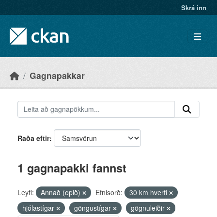
Skip to main content
Skrá inn
Gagnapakkar
Raða eftir
1 gagnapakki fannst
Leyfi:
Annað (opið)
Efnisorð:
30 km hverfi
hjólastígar
göngustígar
gögnuleiðir