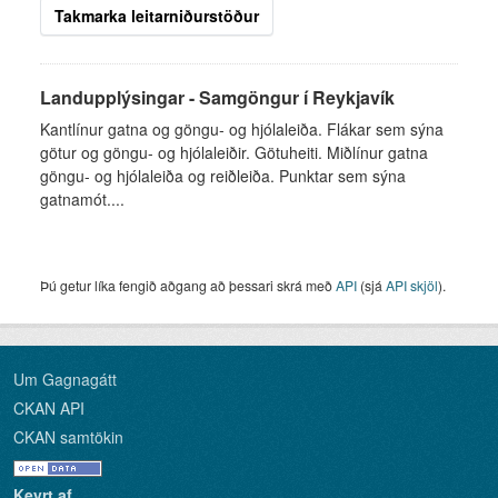
Takmarka leitarniðurstöður
Landupplýsingar - Samgöngur í Reykjavík
Kantlínur gatna og göngu- og hjólaleiða. Flákar sem sýna
götur og göngu- og hjólaleiðir. Götuheiti. Miðlínur gatna
göngu- og hjólaleiða og reiðleiða. Punktar sem sýna
gatnamót....
Þú getur líka fengið aðgang að þessari skrá með
API
(sjá
API skjöl
).
Um Gagnagátt
CKAN API
CKAN samtökin
Keyrt af