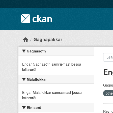
Skip to main content
Gagnapakkar
Gagnasöfn
Engar Gagnasöfn samræmast þessu
En
leitarorði
Málaflokkar
Gagna
Engar Málaflokkar samræmast þessu
othe
leitarorði
Efnisorð
Reyndu