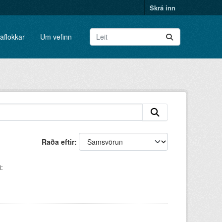
Skrá inn
aflokkar
Um vefinn
Raða eftir
: