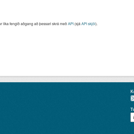
ur líka fengið aðgang að þessari skrá með
API
(sjá
API skjöl
).
K
T