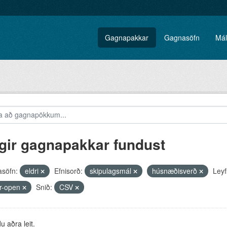
Gagnapakkar
Gagnasöfn
Mál
gir gagnapakkar fundust
söfn:
eldri
Efnisorð:
skipulagsmál
húsnæðisverð
Leyfi
r-open
Snið:
CSV
 aðra leit.