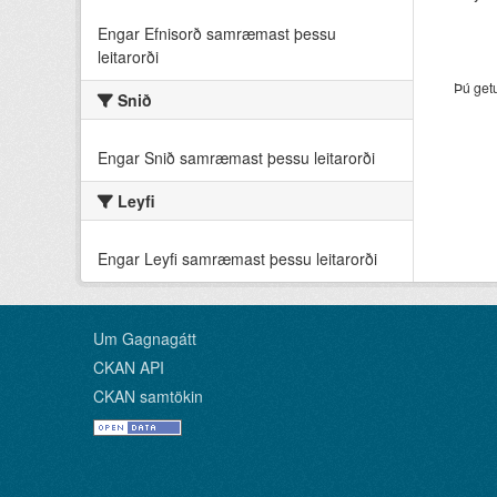
Engar Efnisorð samræmast þessu
leitarorði
Þú get
Snið
Engar Snið samræmast þessu leitarorði
Leyfi
Engar Leyfi samræmast þessu leitarorði
Um Gagnagátt
CKAN API
CKAN samtökin