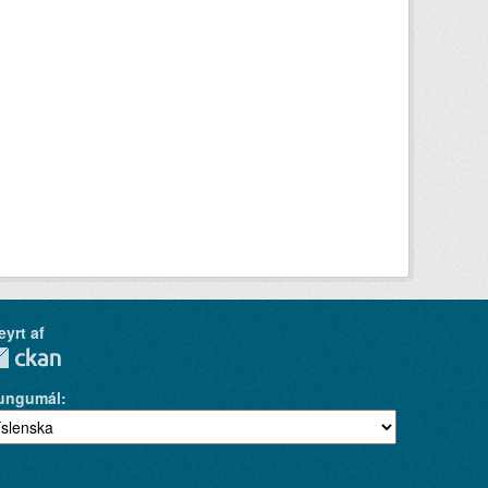
eyrt af
ungumál