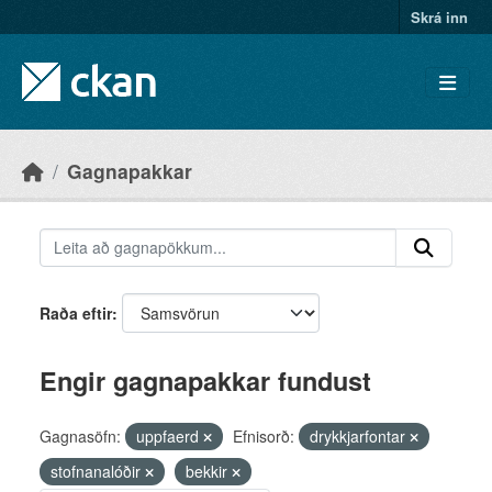
Skip to main content
Skrá inn
Gagnapakkar
Raða eftir
Engir gagnapakkar fundust
Gagnasöfn:
uppfaerd
Efnisorð:
drykkjarfontar
stofnanalóðir
bekkir