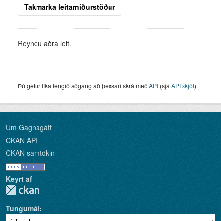
Takmarka leitarniðurstöður
Reyndu aðra leit.
Þú getur líka fengið aðgang að þessari skrá með
API
(sjá
API skjöl
).
Um Gagnagátt
CKAN API
CKAN samtökin
Keyrt af
Tungumál