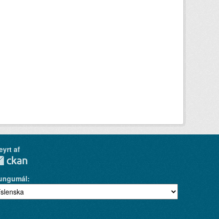
eyrt af
ungumál