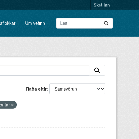
Skrá inn
aflokkar
Um vefinn
Raða eftir
fontar