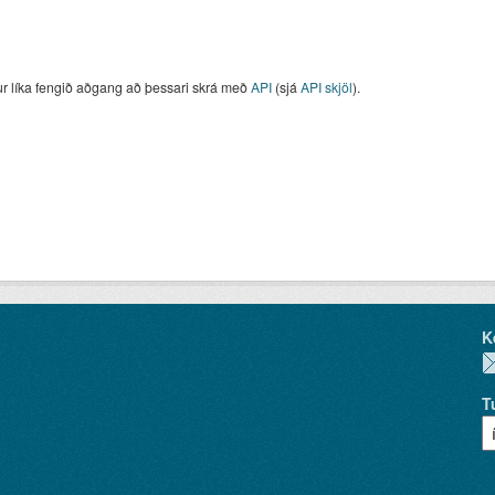
ur líka fengið aðgang að þessari skrá með
API
(sjá
API skjöl
).
K
T