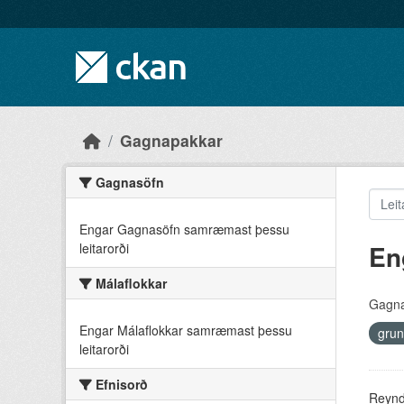
Skip to main content
Gagnapakkar
Gagnasöfn
Engar Gagnasöfn samræmast þessu
En
leitarorði
Málaflokkar
Gagna
Engar Málaflokkar samræmast þessu
grun
leitarorði
Efnisorð
Reyndu