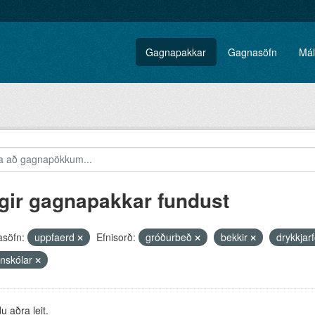
Gagnapakkar
Gagnasöfn
Mál
gir gagnapakkar fundust
söfn:
uppfaerd
Efnisorð:
gróðurbeð
bekkir
drykkjar
nskólar
 aðra leit.