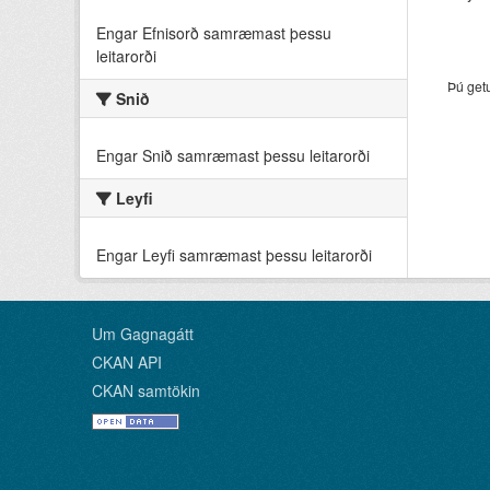
Engar Efnisorð samræmast þessu
leitarorði
Þú get
Snið
Engar Snið samræmast þessu leitarorði
Leyfi
Engar Leyfi samræmast þessu leitarorði
Um Gagnagátt
CKAN API
CKAN samtökin