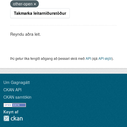
other-open
Takmarka leitarniðurstöður
Reyndu aðra leit.
Þú getur líka fengið aðgang að þessari skrá með
API
(sjá
API skjöl
).
Um Gagnagátt
CKAN API
CKAN samtökin
Keyrt af