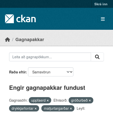
Skip to main content
Skrá inn
Gagnapakkar
Raða eftir
Engir gagnapakkar fundust
Gagnasöfn:
uppfaerd
Efnisorð:
gróðurbeð
drykkjarfontar
matjurtargarðar
Leyfi: