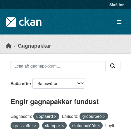
Skip to main content
Skrá inn
Gagnapakkar
Raða eftir
Engir gagnapakkar fundust
Gagnasöfn:
uppfaerd
Efnisorð:
gróðurbeð
grassláttur
stampar
stofnanalóðir
Leyfi: