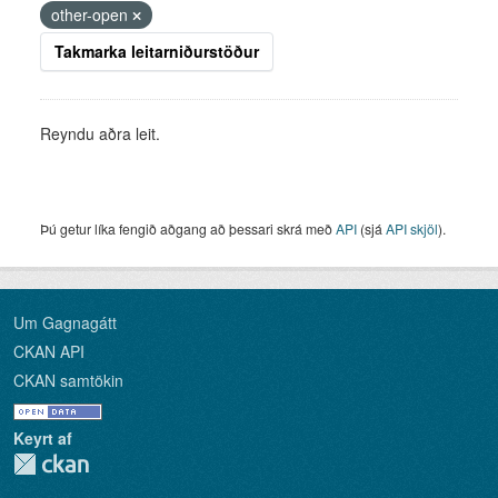
other-open
Takmarka leitarniðurstöður
Reyndu aðra leit.
Þú getur líka fengið aðgang að þessari skrá með
API
(sjá
API skjöl
).
Um Gagnagátt
CKAN API
CKAN samtökin
Keyrt af