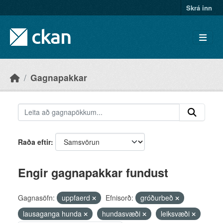
Skip to main content
Skrá inn
Gagnapakkar
Raða eftir
Engir gagnapakkar fundust
Gagnasöfn:
uppfaerd
Efnisorð:
gróðurbeð
lausaganga hunda
hundasvæði
leiksvæði