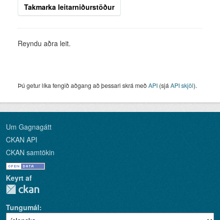
Takmarka leitarniðurstöður
Reyndu aðra leit.
Þú getur líka fengið aðgang að þessari skrá með
API
(sjá
API skjöl
).
Um Gagnagátt
CKAN API
CKAN samtökin
Keyrt af
Tungumál