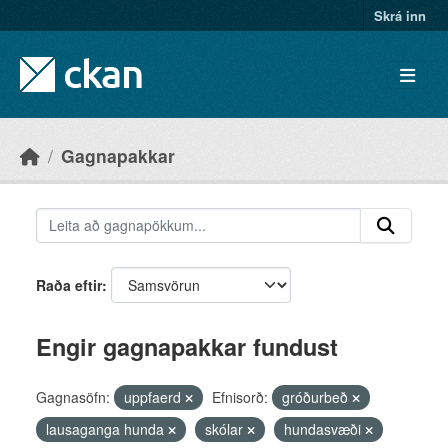
Skip to main content
Skrá inn
Gagnapakkar
Raða eftir
Engir gagnapakkar fundust
Gagnasöfn:
uppfaerd
Efnisorð:
gróðurbeð
lausaganga hunda
skólar
hundasvæði