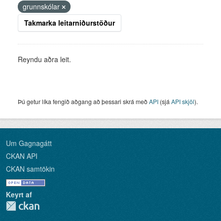
grunnskólar
Takmarka leitarniðurstöður
Reyndu aðra leit.
Þú getur líka fengið aðgang að þessari skrá með
API
(sjá
API skjöl
).
Um Gagnagátt
CKAN API
CKAN samtökin
Keyrt af