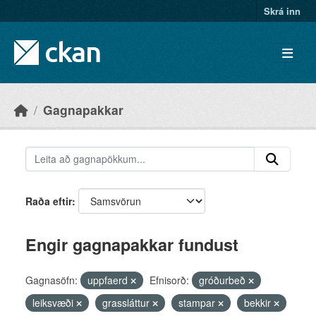
Skip to main content
Skrá inn
Gagnapakkar
Raða eftir
Engir gagnapakkar fundust
Gagnasöfn:
uppfaerd
Efnisorð:
gróðurbeð
leiksvæði
grassláttur
stampar
bekkir