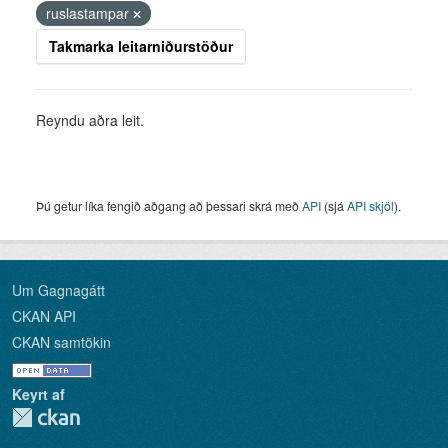
ruslastampar
Takmarka leitarniðurstöður
Reyndu aðra leit.
Þú getur líka fengið aðgang að þessari skrá með
API
(sjá
API skjöl
).
Um Gagnagátt
CKAN API
CKAN samtökin
Keyrt af