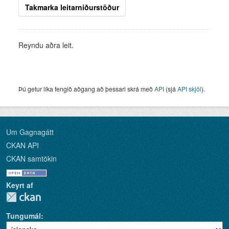
Takmarka leitarniðurstöður
Reyndu aðra leit.
Þú getur líka fengið aðgang að þessari skrá með
API
(sjá
API skjöl
).
Um Gagnagátt
CKAN API
CKAN samtökin
Keyrt af
Tungumál