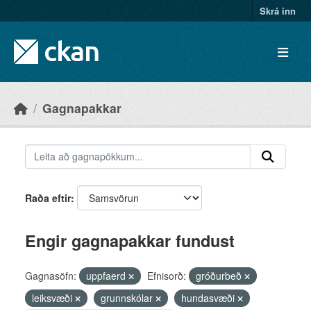
Skip to main content
Skrá inn
Gagnapakkar
Raða eftir
Engir gagnapakkar fundust
Gagnasöfn:
uppfaerd
Efnisorð:
gróðurbeð
leiksvæði
grunnskólar
hundasvæði