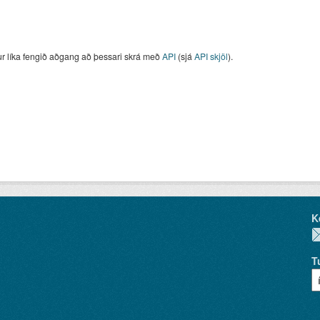
ur líka fengið aðgang að þessari skrá með
API
(sjá
API skjöl
).
K
T