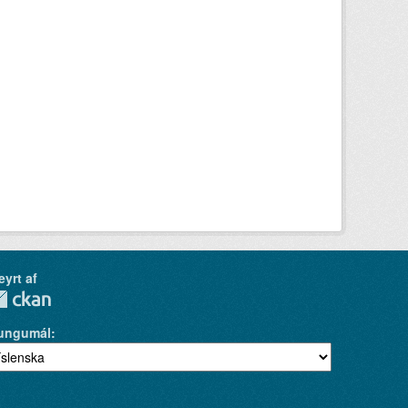
eyrt af
ungumál