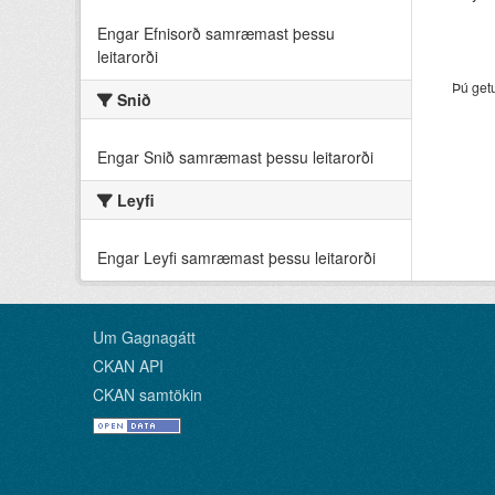
Engar Efnisorð samræmast þessu
leitarorði
Þú get
Snið
Engar Snið samræmast þessu leitarorði
Leyfi
Engar Leyfi samræmast þessu leitarorði
Um Gagnagátt
CKAN API
CKAN samtökin