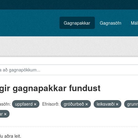
Gagnapakkar
Gagnasöfn
Mál
gir gagnapakkar fundust
söfn:
uppfaerd
Efnisorð:
gróðurbeð
leiksvæði
grun
ar
 aðra leit.