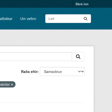
Skrá inn
aflokkar
Um vefinn
Raða eftir
nskólar