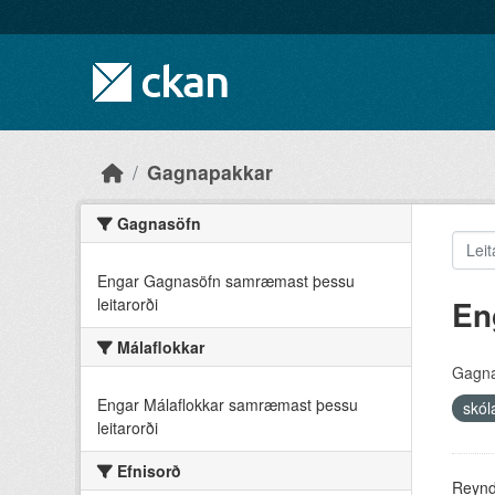
Skip to main content
Gagnapakkar
Gagnasöfn
Engar Gagnasöfn samræmast þessu
En
leitarorði
Málaflokkar
Gagna
Engar Málaflokkar samræmast þessu
skól
leitarorði
Efnisorð
Reyndu