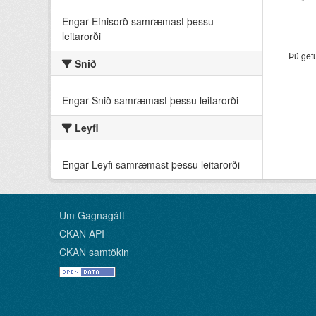
Engar Efnisorð samræmast þessu
leitarorði
Þú get
Snið
Engar Snið samræmast þessu leitarorði
Leyfi
Engar Leyfi samræmast þessu leitarorði
Um Gagnagátt
CKAN API
CKAN samtökin