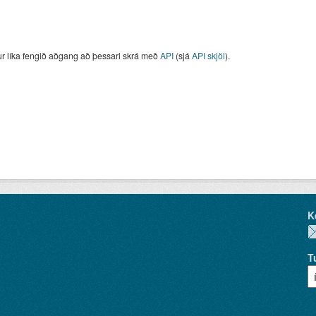
ur líka fengið aðgang að þessari skrá með
API
(sjá
API skjöl
).
K
T