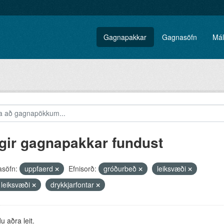
Gagnapakkar
Gagnasöfn
Mál
gir gagnapakkar fundust
söfn:
uppfaerd
Efnisorð:
gróðurbeð
leiksvæði
 leiksvæði
drykkjarfontar
 aðra leit.