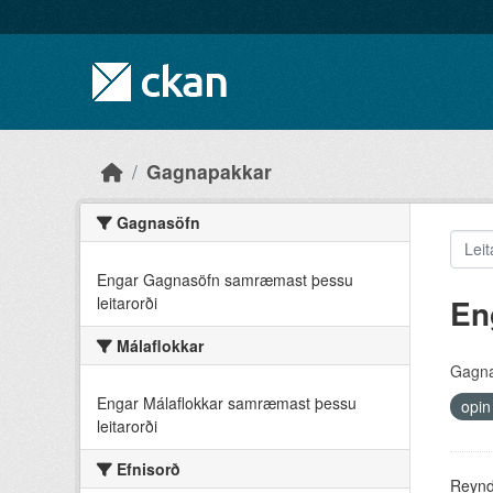
Skip to main content
Gagnapakkar
Gagnasöfn
Engar Gagnasöfn samræmast þessu
En
leitarorði
Málaflokkar
Gagna
Engar Málaflokkar samræmast þessu
opin
leitarorði
Efnisorð
Reyndu