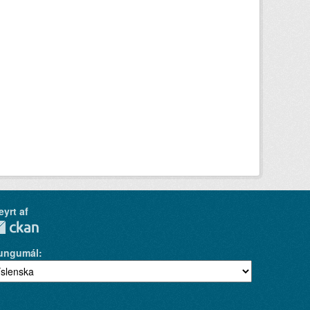
eyrt af
ungumál