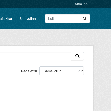
Skrá inn
aflokkar
Um vefinn
Raða eftir