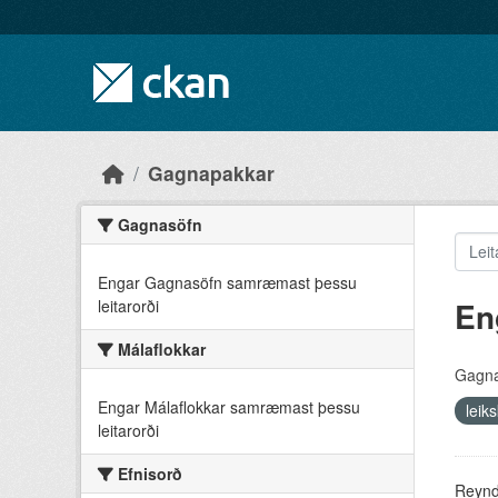
Skip to main content
Gagnapakkar
Gagnasöfn
Engar Gagnasöfn samræmast þessu
En
leitarorði
Málaflokkar
Gagna
Engar Málaflokkar samræmast þessu
leik
leitarorði
Efnisorð
Reyndu