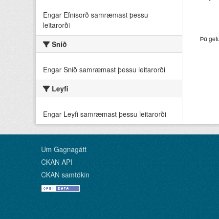
Engar Efnisorð samræmast þessu
leitarorði
Þú get
Snið
Engar Snið samræmast þessu leitarorði
Leyfi
Engar Leyfi samræmast þessu leitarorði
Um Gagnagátt
CKAN API
CKAN samtökin