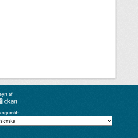
eyrt af
ungumál