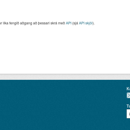
ur líka fengið aðgang að þessari skrá með
API
(sjá
API skjöl
).
K
T