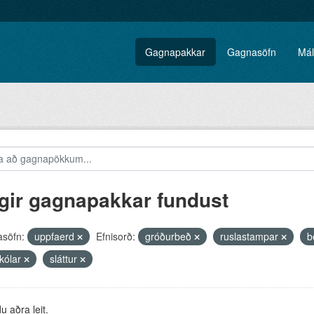
Gagnapakkar
Gagnasöfn
Mál
gir gagnapakkar fundust
söfn:
uppfaerd
Efnisorð:
gróðurbeð
ruslastampar
b
skólar
sláttur
 aðra leit.