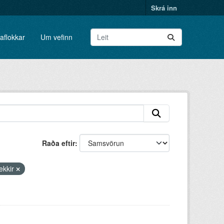
Skrá inn
aflokkar
Um vefinn
Raða eftir
ekkir