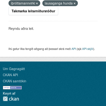
íþróttamannvirki
lausaganga hunda
Takmarka leitarniðurstöður
Reyndu aðra leit.
Þú getur líka fengið aðgang að þessari skrá með
API
(sjá
API skjöl
).
Um Gagnagátt
CKAN API
CKAN samtökin
Keyrt af