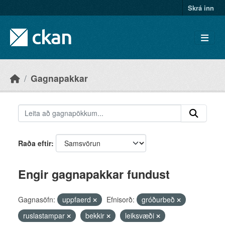
Skip to main content
Skrá inn
Gagnapakkar
Raða eftir
Engir gagnapakkar fundust
Gagnasöfn:
uppfaerd
Efnisorð:
gróðurbeð
ruslastampar
bekkir
leiksvæði