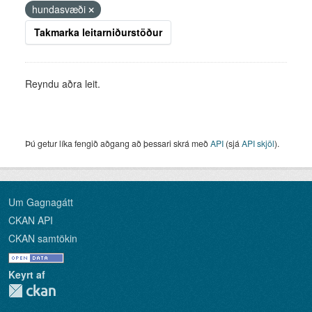
hundasvæði
Takmarka leitarniðurstöður
Reyndu aðra leit.
Þú getur líka fengið aðgang að þessari skrá með
API
(sjá
API skjöl
).
Um Gagnagátt
CKAN API
CKAN samtökin
Keyrt af