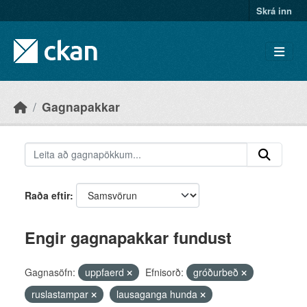
Skip to main content
Skrá inn
Gagnapakkar
Raða eftir
Engir gagnapakkar fundust
Gagnasöfn:
uppfaerd
Efnisorð:
gróðurbeð
ruslastampar
lausaganga hunda