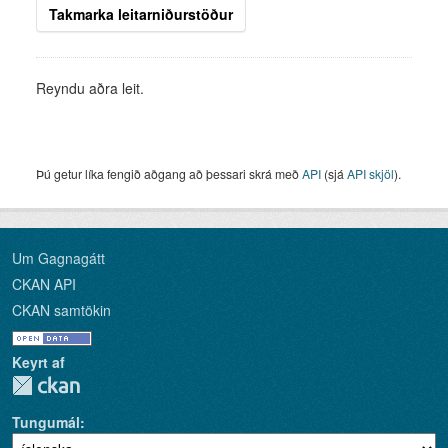
Takmarka leitarniðurstöður
Reyndu aðra leit.
Þú getur líka fengið aðgang að þessari skrá með
API
(sjá
API skjöl
).
Um Gagnagátt
CKAN API
CKAN samtökin
Keyrt af
Tungumál