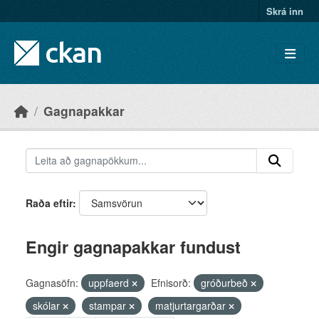
Skip to main content
Skrá inn
Gagnapakkar
Raða eftir
Engir gagnapakkar fundust
Gagnasöfn:
uppfaerd
Efnisorð:
gróðurbeð
skólar
stampar
matjurtargarðar