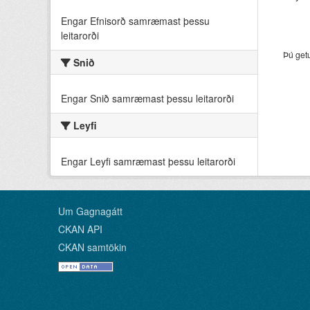
Engar Efnisorð samræmast þessu
leitarorði
Þú get
Snið
Engar Snið samræmast þessu leitarorði
Leyfi
Engar Leyfi samræmast þessu leitarorði
Um Gagnagátt
CKAN API
CKAN samtökin