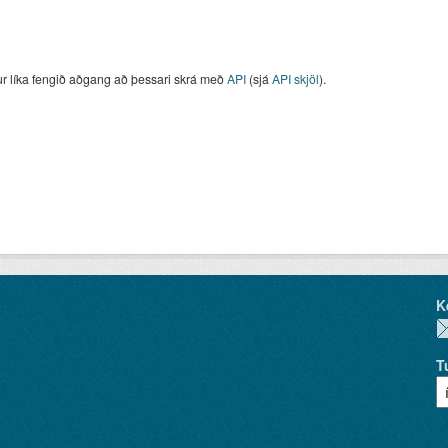
ur líka fengið aðgang að þessari skrá með
API
(sjá
API skjöl
).
K
T