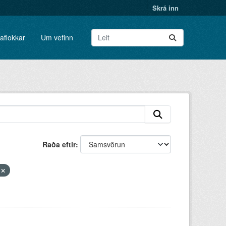
Skrá inn
aflokkar
Um vefinn
Raða eftir
r