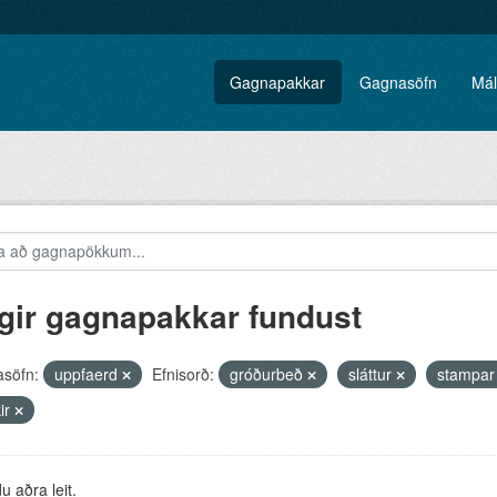
Gagnapakkar
Gagnasöfn
Mál
gir gagnapakkar fundust
söfn:
uppfaerd
Efnisorð:
gróðurbeð
sláttur
stampa
ir
 aðra leit.