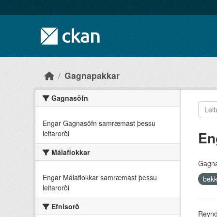
Skip to main content
Gagnapakkar
Gagnasöfn
Engar Gagnasöfn samræmast þessu
En
leitarorði
Málaflokkar
Gagna
Engar Málaflokkar samræmast þessu
bekk
leitarorði
Efnisorð
Reyndu