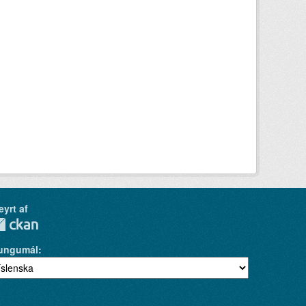
eyrt af
ungumál