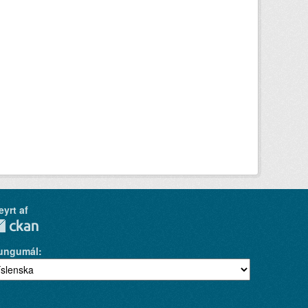
eyrt af
ungumál