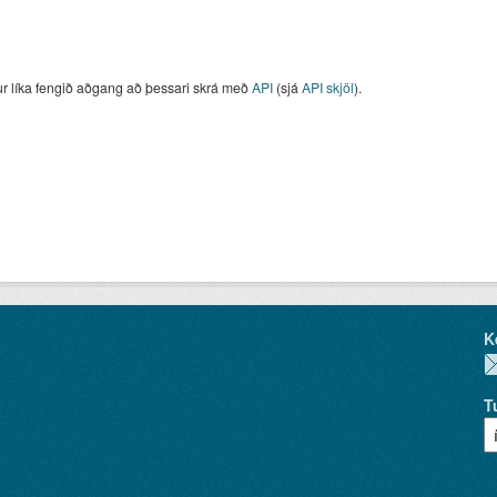
ur líka fengið aðgang að þessari skrá með
API
(sjá
API skjöl
).
K
T