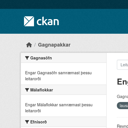
Skip to main content
Gagnapakkar
Gagnasöfn
Engar Gagnasöfn samræmast þessu
En
leitarorði
Málaflokkar
Gagna
Engar Málaflokkar samræmast þessu
lau
leitarorði
Efnisorð
Reyndu