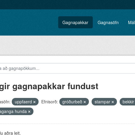
Gagnapakkar
Gagnasöfn
Mál
gir gagnapakkar fundust
söfn:
uppfaerd
Efnisorð:
gróðurbeð
stampar
bekki
saganga hunda
 aðra leit.