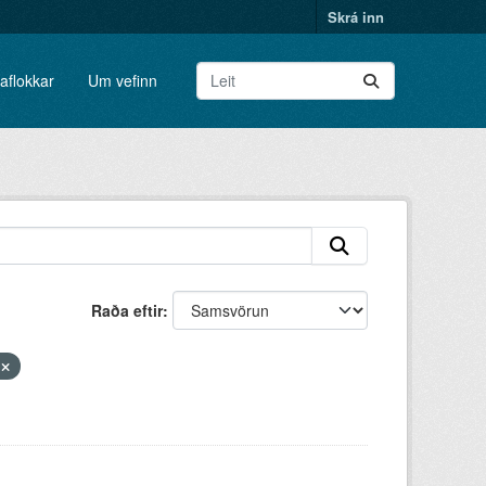
Skrá inn
aflokkar
Um vefinn
Raða eftir
r