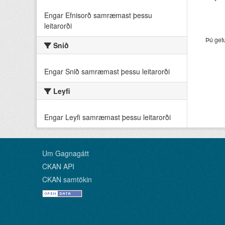
Engar Efnisorð samræmast þessu
leitarorði
Þú get
Snið
Engar Snið samræmast þessu leitarorði
Leyfi
Engar Leyfi samræmast þessu leitarorði
Um Gagnagátt
CKAN API
CKAN samtökin