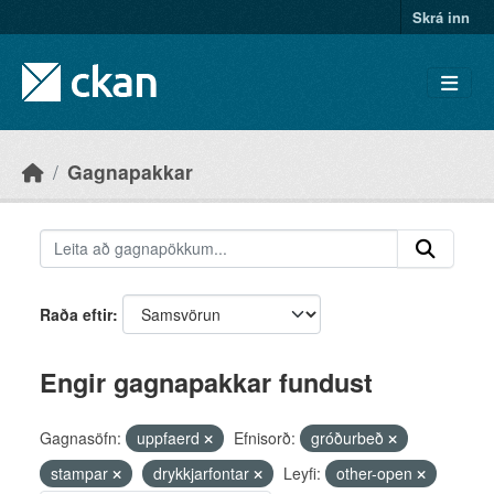
Skip to main content
Skrá inn
Gagnapakkar
Raða eftir
Engir gagnapakkar fundust
Gagnasöfn:
uppfaerd
Efnisorð:
gróðurbeð
stampar
drykkjarfontar
Leyfi:
other-open