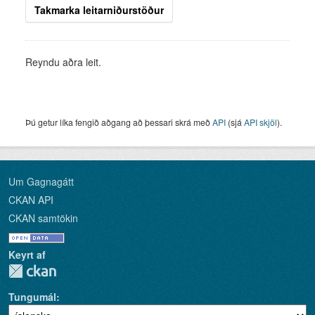
Takmarka leitarniðurstöður
Reyndu aðra leit.
Þú getur líka fengið aðgang að þessari skrá með
API
(sjá
API skjöl
).
Um Gagnagátt
CKAN API
CKAN samtökin
Keyrt af
Tungumál