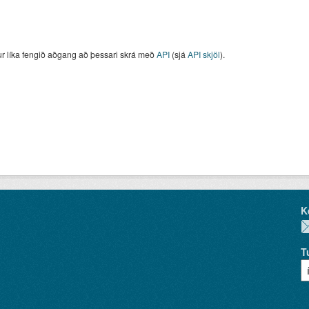
ur líka fengið aðgang að þessari skrá með
API
(sjá
API skjöl
).
K
T