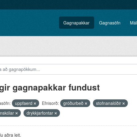
Gagnapakkar
Gagnasöfn
Mál
gir gagnapakkar fundust
söfn:
uppfaerd
Efnisorð:
gróðurbeð
stofnanalóðir
nskólar
drykkjarfontar
 aðra leit.