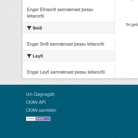
Engar Efnisorð samræmast þessu
leitarorði
Þú get
Snið
Engar Snið samræmast þessu leitarorði
Leyfi
Engar Leyfi samræmast þessu leitarorði
Um Gagnagátt
CKAN API
CKAN samtökin