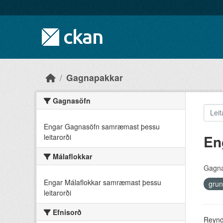
Skip to main content
Gagnapakkar
Gagnasöfn
Engar Gagnasöfn samræmast þessu
En
leitarorði
Málaflokkar
Gagna
Engar Málaflokkar samræmast þessu
grun
leitarorði
Efnisorð
Reyndu