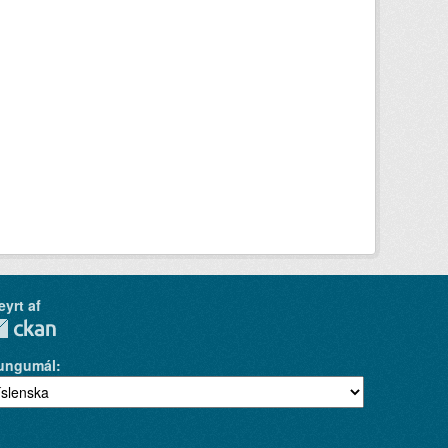
eyrt af
ungumál