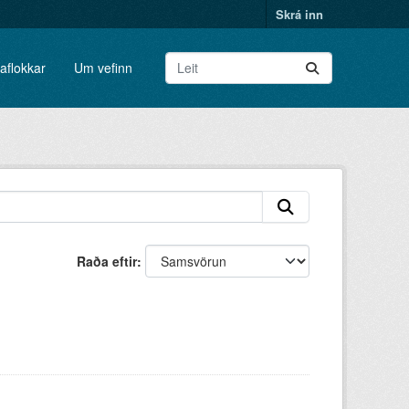
Skrá inn
aflokkar
Um vefinn
Raða eftir