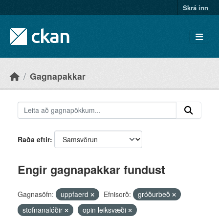
Skip to main content
Skrá inn
Gagnapakkar
Raða eftir
Engir gagnapakkar fundust
Gagnasöfn:
uppfaerd
Efnisorð:
gróðurbeð
stofnanalóðir
opin leiksvæði