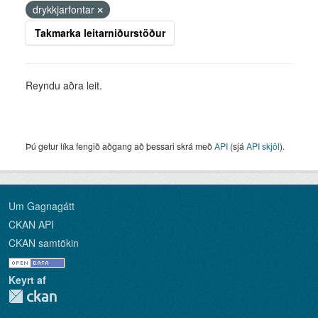
drykkjarfontar
Takmarka leitarniðurstöður
Reyndu aðra leit.
Þú getur líka fengið aðgang að þessari skrá með
API
(sjá
API skjöl
).
Um Gagnagátt
CKAN API
CKAN samtökin
Keyrt af