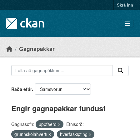
Skip to main content
Skrá inn
Gagnapakkar
Raða eftir
Engir gagnapakkar fundust
Gagnasöfn:
uppfaerd
Efnisorð:
grunnskólahverfi
hverfaskipting