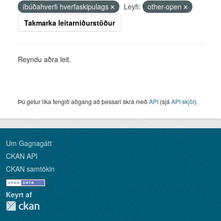
íbúðahverfi hverfaskipulags
Leyfi:
other-open
Takmarka leitarniðurstöður
Reyndu aðra leit.
Þú getur líka fengið aðgang að þessari skrá með
API
(sjá
API skjöl
).
Um Gagnagátt
CKAN API
CKAN samtökin
Keyrt af