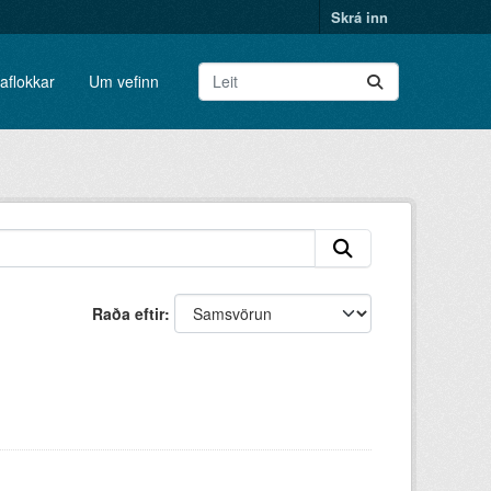
Skrá inn
aflokkar
Um vefinn
Raða eftir