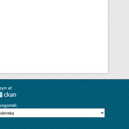
eyrt af
ungumál