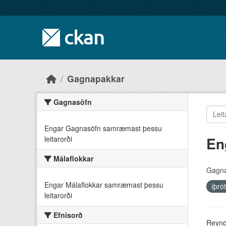
Skip to main content
Gagnapakkar
Gagnasöfn
Engar Gagnasöfn samræmast þessu
En
leitarorði
Málaflokkar
Gagna
Engar Málaflokkar samræmast þessu
íþró
leitarorði
Efnisorð
Reyndu