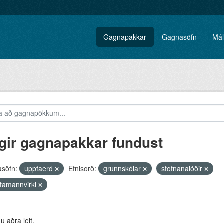
Gagnapakkar
Gagnasöfn
Mál
gir gagnapakkar fundust
söfn:
uppfaerd
Efnisorð:
grunnskólar
stofnanalóðir
ttamannvirki
 aðra leit.