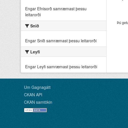
Engar Efnisorð samræmast þessu
leitarorði
Þú get
Snið
Engar Snið samræmast þessu leitarorði
Leyfi
Engar Leyfi samræmast þessu leitarorði
Um Gagnagátt
CKAN API
CKAN samtökin