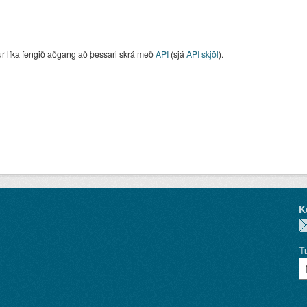
ur líka fengið aðgang að þessari skrá með
API
(sjá
API skjöl
).
K
T