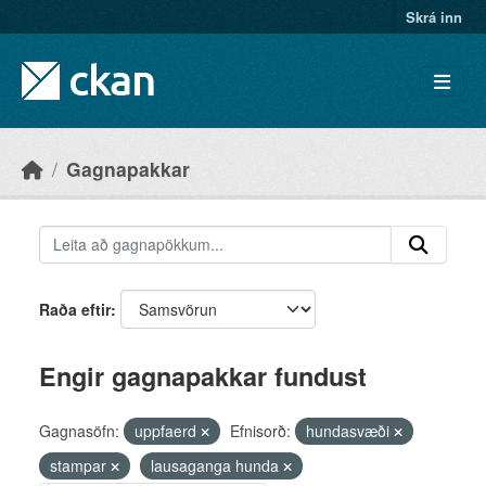
Skip to main content
Skrá inn
Gagnapakkar
Raða eftir
Engir gagnapakkar fundust
Gagnasöfn:
uppfaerd
Efnisorð:
hundasvæði
stampar
lausaganga hunda