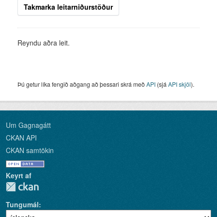
Takmarka leitarniðurstöður
Reyndu aðra leit.
Þú getur líka fengið aðgang að þessari skrá með
API
(sjá
API skjöl
).
Um Gagnagátt
CKAN API
CKAN samtökin
Keyrt af
Tungumál