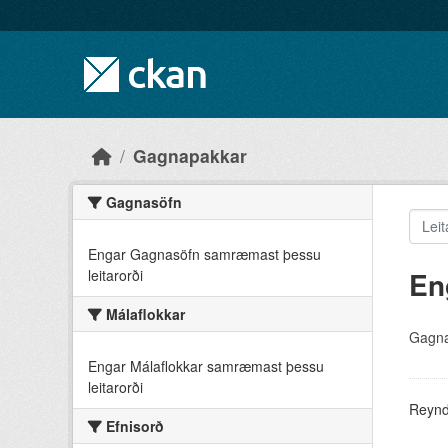
Skip to main content
Gagnapakkar
Gagnasöfn
Engar Gagnasöfn samræmast þessu
En
leitarorði
Málaflokkar
Gagna
Engar Málaflokkar samræmast þessu
leitarorði
Reyndu
Efnisorð