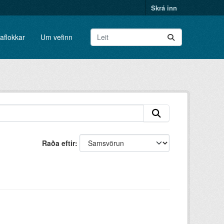
Skrá inn
aflokkar
Um vefinn
Raða eftir