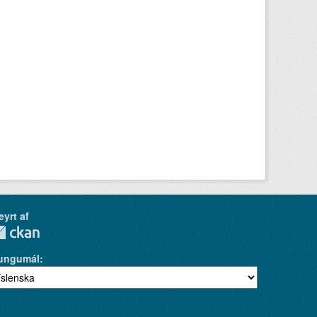
eyrt af
ungumál