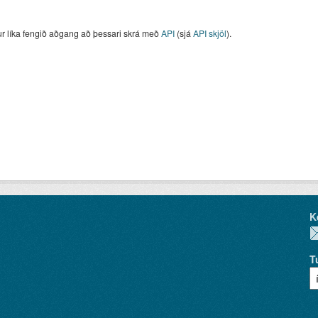
ur líka fengið aðgang að þessari skrá með
API
(sjá
API skjöl
).
K
T