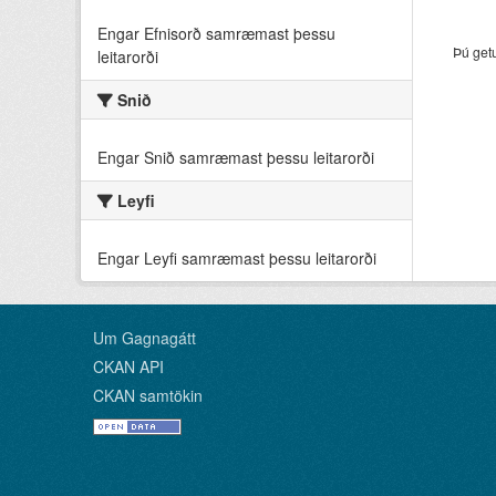
Engar Efnisorð samræmast þessu
Þú get
leitarorði
Snið
Engar Snið samræmast þessu leitarorði
Leyfi
Engar Leyfi samræmast þessu leitarorði
Um Gagnagátt
CKAN API
CKAN samtökin