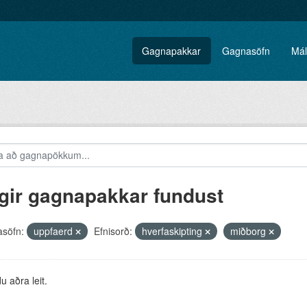
Gagnapakkar
Gagnasöfn
Mál
gir gagnapakkar fundust
söfn:
uppfaerd
Efnisorð:
hverfaskipting
miðborg
 aðra leit.