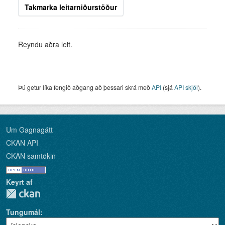
Takmarka leitarniðurstöður
Reyndu aðra leit.
Þú getur líka fengið aðgang að þessari skrá með
API
(sjá
API skjöl
).
Um Gagnagátt
CKAN API
CKAN samtökin
Keyrt af
Tungumál