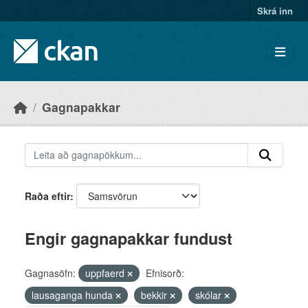
Skip to main content
Skrá inn
Gagnapakkar
Raða eftir
Engir gagnapakkar fundust
Gagnasöfn:
uppfaerd
Efnisorð:
lausaganga hunda
bekkir
skólar