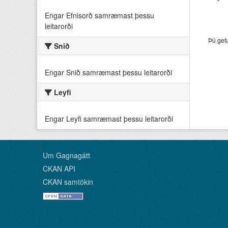
Engar Efnisorð samræmast þessu
leitarorði
Þú get
Snið
Engar Snið samræmast þessu leitarorði
Leyfi
Engar Leyfi samræmast þessu leitarorði
Um Gagnagátt
CKAN API
CKAN samtökin