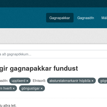
Gagnapakkar
Gagnasöfn
Mál
gir gagnapakkar fundust
söfn:
uppfaerd
Efnisorð:
aksturstakmarkanir hópbíla
gögn
m hverfi
göngustígar
 aðra leit.