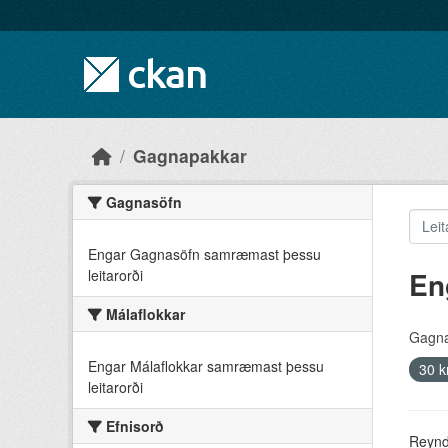
Skip to main content
Gagnapakkar
Gagnasöfn
Engar Gagnasöfn samræmast þessu
En
leitarorði
Málaflokkar
Gagna
Engar Málaflokkar samræmast þessu
30 k
leitarorði
Efnisorð
Reyndu