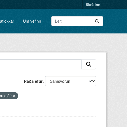
Skrá inn
aflokkar
Um vefinn
Raða eftir
uleiðir