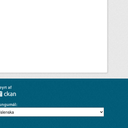
eyrt af
ungumál