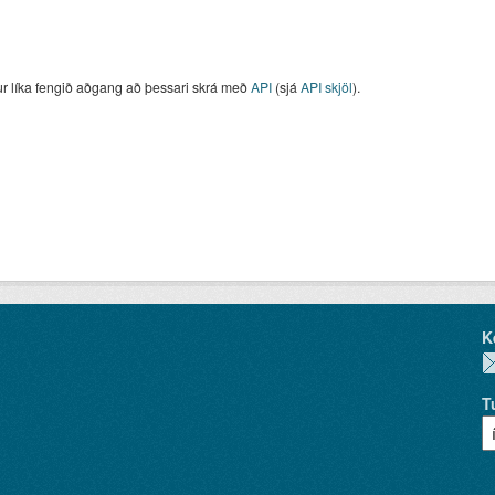
ur líka fengið aðgang að þessari skrá með
API
(sjá
API skjöl
).
K
T