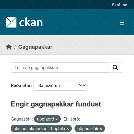
Skip to main content
Skrá inn
Gagnapakkar
Raða eftir
Engir gagnapakkar fundust
Gagnasöfn:
uppfaerd
Efnisorð:
aksturstakmarkanir hópbíla
gögnuleiðir