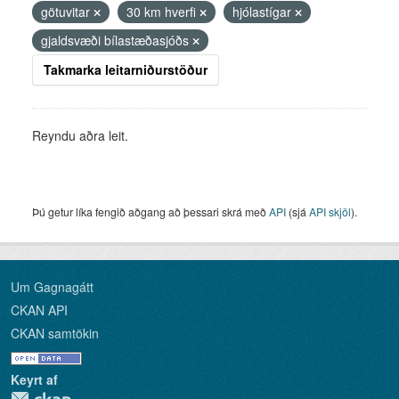
götuvitar
30 km hverfi
hjólastígar
gjaldsvæði bílastæðasjóðs
Takmarka leitarniðurstöður
Reyndu aðra leit.
Þú getur líka fengið aðgang að þessari skrá með
API
(sjá
API skjöl
).
Um Gagnagátt
CKAN API
CKAN samtökin
Keyrt af