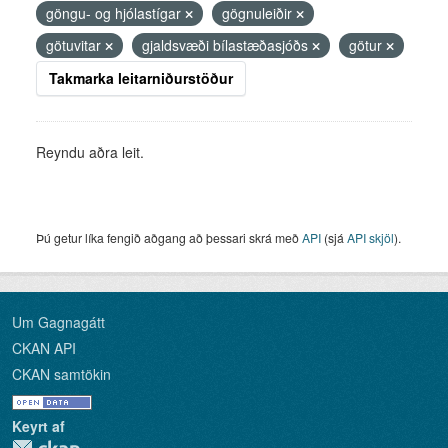
göngu- og hjólastígar
gögnuleiðir
götuvitar
gjaldsvæði bílastæðasjóðs
götur
Takmarka leitarniðurstöður
Reyndu aðra leit.
Þú getur líka fengið aðgang að þessari skrá með
API
(sjá
API skjöl
).
Um Gagnagátt
CKAN API
CKAN samtökin
Keyrt af