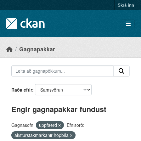
Skip to main content
Skrá inn
Gagnapakkar
Raða eftir
Engir gagnapakkar fundust
Gagnasöfn:
uppfaerd
Efnisorð:
aksturstakmarkanir hópbíla