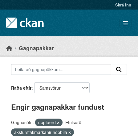
Skip to main content
Skrá inn
Gagnapakkar
Raða eftir
Engir gagnapakkar fundust
Gagnasöfn:
uppfaerd
Efnisorð:
aksturstakmarkanir hópbíla