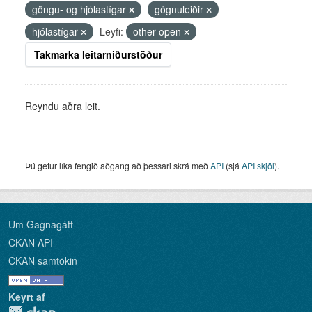
göngu- og hjólastígar
gögnuleiðir
hjólastígar
Leyfi:
other-open
Takmarka leitarniðurstöður
Reyndu aðra leit.
Þú getur líka fengið aðgang að þessari skrá með
API
(sjá
API skjöl
).
Um Gagnagátt
CKAN API
CKAN samtökin
Keyrt af