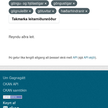
göngu- og hjólastígar
göngustígar
gögnuleiðir
götuvitar
hæðarhindranir
Takmarka leitarniðurstöður
Reyndu aðra leit.
Þú getur líka fengið aðgang að þessari skrá með
API
(sjá
API skjöl
).
Um Gagnagátt
CKAN API
CKAN samtökin
Keyrt af