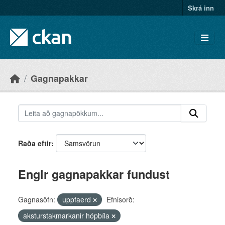
Skip to main content
Skrá inn
Gagnapakkar
Raða eftir
Engir gagnapakkar fundust
Gagnasöfn:
uppfaerd
Efnisorð:
aksturstakmarkanir hópbíla