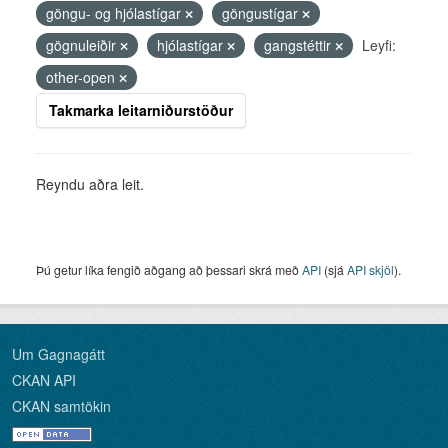
göngu- og hjólastígar
göngustígar
gögnuleiðir
hjólastígar
gangstéttir
Leyfi:
other-open
Takmarka leitarniðurstöður
Reyndu aðra leit.
Þú getur líka fengið aðgang að þessari skrá með
API
(sjá
API skjöl
).
Um Gagnagátt
CKAN API
CKAN samtökin