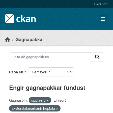
Skip to main content
Skrá inn
Gagnapakkar
Raða eftir
Engir gagnapakkar fundust
Gagnasöfn:
uppfaerd
Efnisorð:
aksturstakmarkanir hópbíla