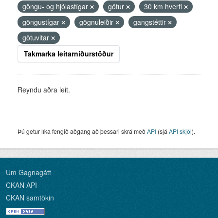
göngu- og hjólastígar
götur
30 km hverfi
göngustígar
gögnuleiðir
gangstéttir
götuvitar
Takmarka leitarniðurstöður
Reyndu aðra leit.
Þú getur líka fengið aðgang að þessari skrá með
API
(sjá
API skjöl
).
Um Gagnagátt
CKAN API
CKAN samtökin