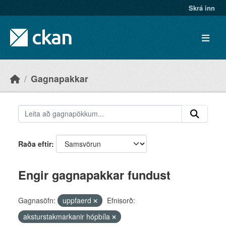
Skip to main content
Skrá inn
Gagnapakkar
Raða eftir
Engir gagnapakkar fundust
Gagnasöfn:
uppfaerd
Efnisorð:
aksturstakmarkanir hópbíla