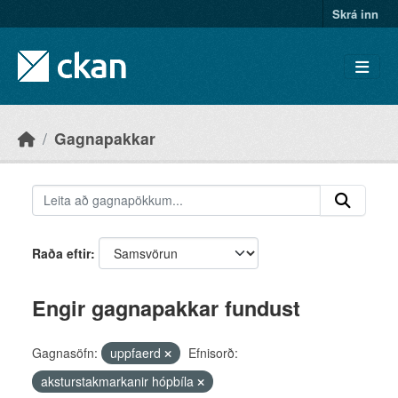
Skip to main content
Skrá inn
Gagnapakkar
Raða eftir
Engir gagnapakkar fundust
Gagnasöfn:
uppfaerd
Efnisorð:
aksturstakmarkanir hópbíla