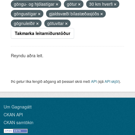
göngu- og hjólastígar
götur
30 km hverfi
göngustígar
gjaldsvæði bílastæðasjóðs
gögnuleiðir
götuvitar
Takmarka leitarniðurstöður
Reyndu aðra leit.
Þú getur líka fengið aðgang að þessari skrá með
API
(sjá
API skjöl
).
Um Gagnagátt
CKAN API
CKAN samtökin