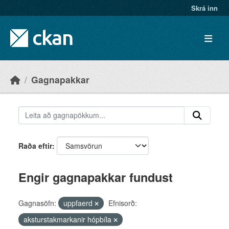
Skip to main content
Skrá inn
Gagnapakkar
Raða eftir
Engir gagnapakkar fundust
Gagnasöfn:
uppfaerd
Efnisorð:
aksturstakmarkanir hópbíla