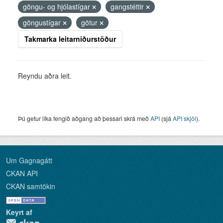
göngu- og hjólastígar
gangstéttir
göngustígar
götur
Takmarka leitarniðurstöður
Reyndu aðra leit.
Þú getur líka fengið aðgang að þessari skrá með
API
(sjá
API skjöl
).
Um Gagnagátt
CKAN API
CKAN samtökin
Keyrt af