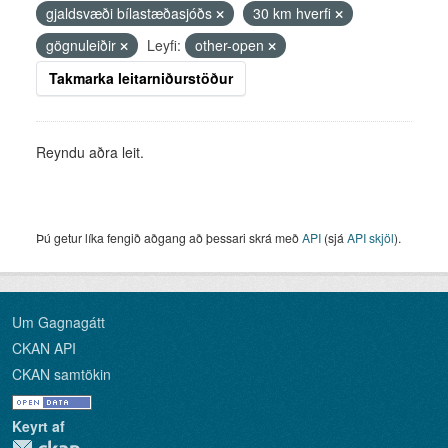
gjaldsvæði bílastæðasjóðs
30 km hverfi
gögnuleiðir
Leyfi:
other-open
Takmarka leitarniðurstöður
Reyndu aðra leit.
Þú getur líka fengið aðgang að þessari skrá með
API
(sjá
API skjöl
).
Um Gagnagátt
CKAN API
CKAN samtökin
Keyrt af