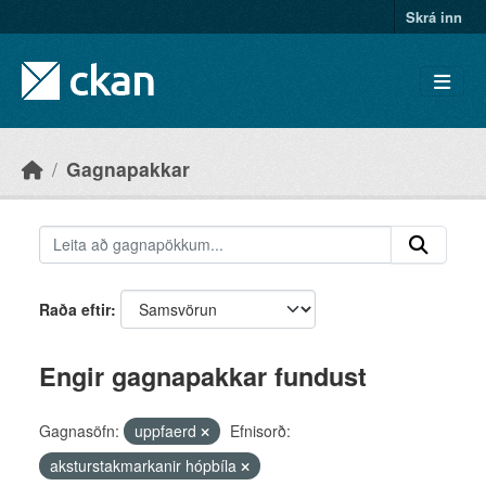
Skip to main content
Skrá inn
Gagnapakkar
Raða eftir
Engir gagnapakkar fundust
Gagnasöfn:
uppfaerd
Efnisorð:
aksturstakmarkanir hópbíla