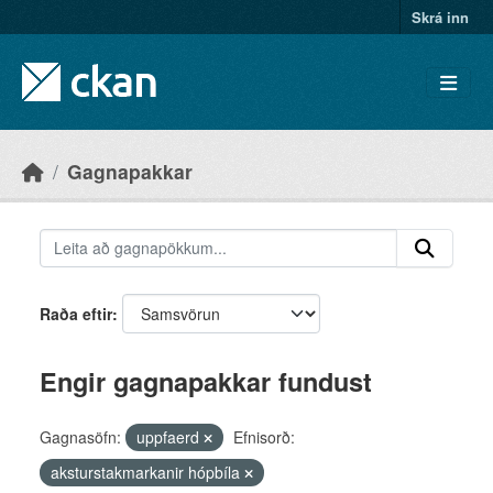
Skip to main content
Skrá inn
Gagnapakkar
Raða eftir
Engir gagnapakkar fundust
Gagnasöfn:
uppfaerd
Efnisorð:
aksturstakmarkanir hópbíla