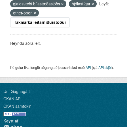
gjaldsvæði bílastæðasjóðs
hjólastígar
Leyfi:
other-open
Takmarka leitarniðurstöður
Reyndu aðra leit.
Þú getur líka fengið aðgang að þessari skrá með
API
(sjá
API skjöl
).
Um Gagnagátt
CKAN API
CKAN samtökin
Keyrt af