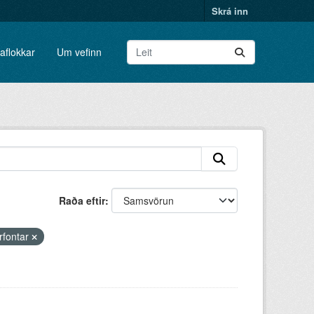
Skrá inn
aflokkar
Um vefinn
Raða eftir
rfontar