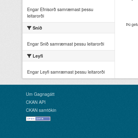
Engar Efnisorð samræmast þessu
leitarorði
Þú get
Snið
Engar Snið samræmast þessu leitarorði
Leyfi
Engar Leyfi samræmast þessu leitarorði
Um Gagnagátt
CKAN API
CKAN samtökin