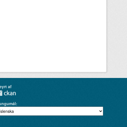
eyrt af
ungumál