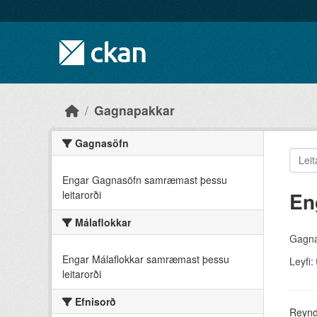
Skip to main content
Gagnapakkar
Gagnasöfn
Engar Gagnasöfn samræmast þessu
En
leitarorði
Málaflokkar
Gagna
Engar Málaflokkar samræmast þessu
Leyfi:
leitarorði
Efnisorð
Reyndu