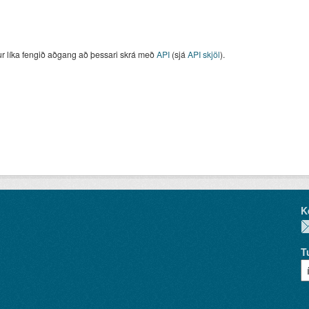
ur líka fengið aðgang að þessari skrá með
API
(sjá
API skjöl
).
K
T