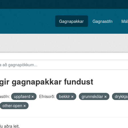
Gagnapakkar
Gagnasöfn
Mál
gir gagnapakkar fundust
söfn:
uppfaerd
Efnisorð:
bekkir
grunnskólar
drykkja
other-open
 aðra leit.