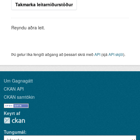
Takmarka leitarniðurstöður
Reyndu aðra leit.
Þú getur líka fengið aðgang að þessari skrá með
API
(sjá
API skjöl
).
Um Gagnagátt
CKAN API
CKAN samtökin
Keyrt af
Tungumál