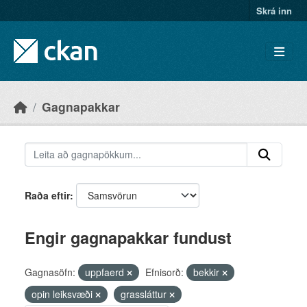
Skip to main content
Skrá inn
Gagnapakkar
Raða eftir
Engir gagnapakkar fundust
Gagnasöfn:
uppfaerd
Efnisorð:
bekkir
opin leiksvæði
grassláttur