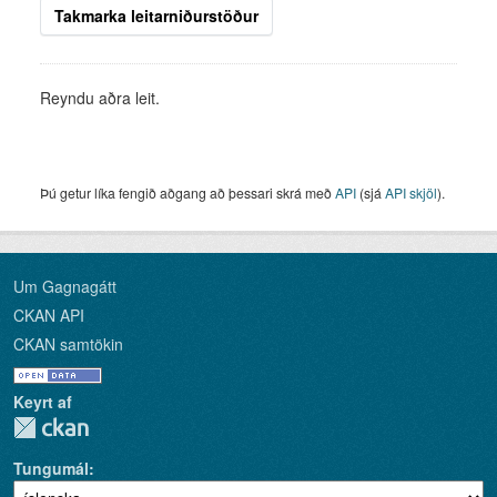
Takmarka leitarniðurstöður
Reyndu aðra leit.
Þú getur líka fengið aðgang að þessari skrá með
API
(sjá
API skjöl
).
Um Gagnagátt
CKAN API
CKAN samtökin
Keyrt af
Tungumál