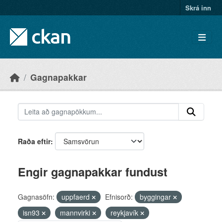
Skip to main content
Skrá inn
Gagnapakkar
Raða eftir
Engir gagnapakkar fundust
Gagnasöfn:
uppfaerd
Efnisorð:
byggingar
isn93
mannvirki
reykjavík