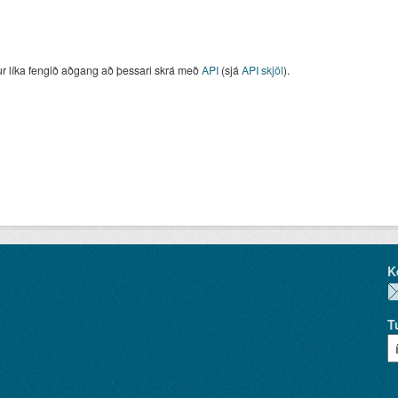
ur líka fengið aðgang að þessari skrá með
API
(sjá
API skjöl
).
K
T