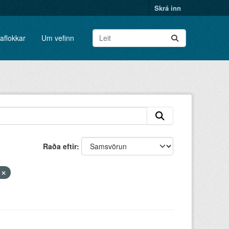
Skrá inn
aflokkar
Um vefinn
Raða eftir
r