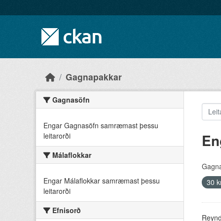
Skip to main content
Gagnapakkar
Gagnasöfn
Engar Gagnasöfn samræmast þessu
En
leitarorði
Málaflokkar
Gagna
Engar Málaflokkar samræmast þessu
30 k
leitarorði
Efnisorð
Reyndu