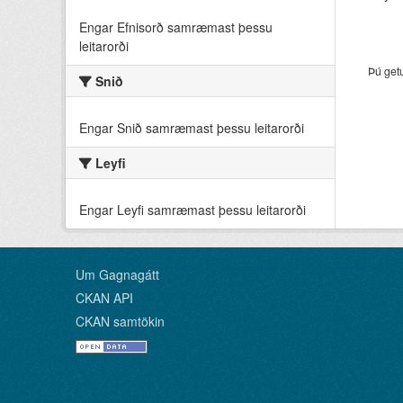
Engar Efnisorð samræmast þessu
leitarorði
Þú get
Snið
Engar Snið samræmast þessu leitarorði
Leyfi
Engar Leyfi samræmast þessu leitarorði
Um Gagnagátt
CKAN API
CKAN samtökin