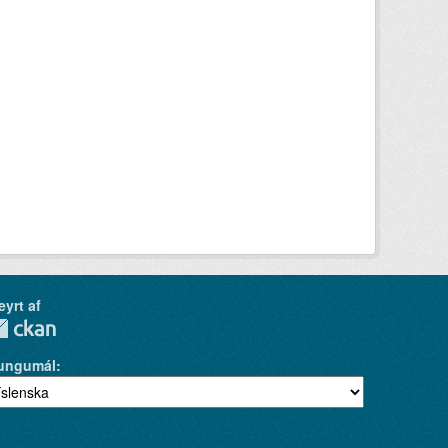
eyrt af
ungumál