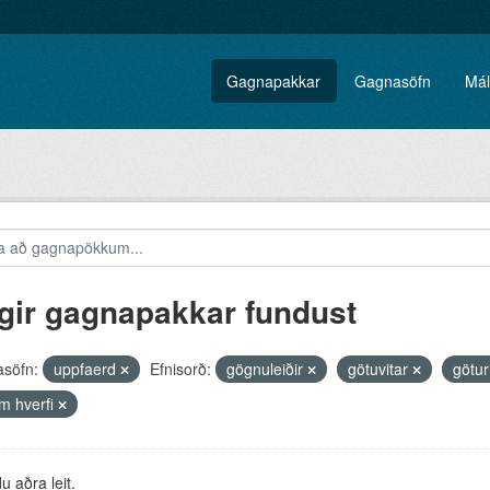
Gagnapakkar
Gagnasöfn
Mál
gir gagnapakkar fundust
söfn:
uppfaerd
Efnisorð:
gögnuleiðir
götuvitar
götu
m hverfi
 aðra leit.